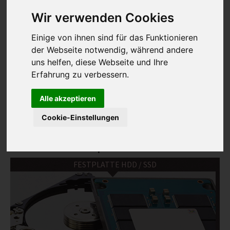
REFERENZEN
Wir verwenden Cookies
INFO
Einige von ihnen sind für das Funktionieren
IMPRESSUM
der Webseite notwendig, während andere
uns helfen, diese Webseite und Ihre
AGB
Keine Daten,
Analyse
keine
Kosten
binnen
Erfahrung zu verbessern.
DATENSCHUTZ
3 Stunden.
mehr Infos ...
HAFTUNGSAUSSCHLUSS
Alle akzeptieren
WIDERRUFSBELEHRUNG
Cookie-Einstellungen
Auswahl von Datenverlust
WIDERRUFSFORMULAR
betroffener Speichermedien!
STANDORTE
FESTPLATTE HDD / SSD