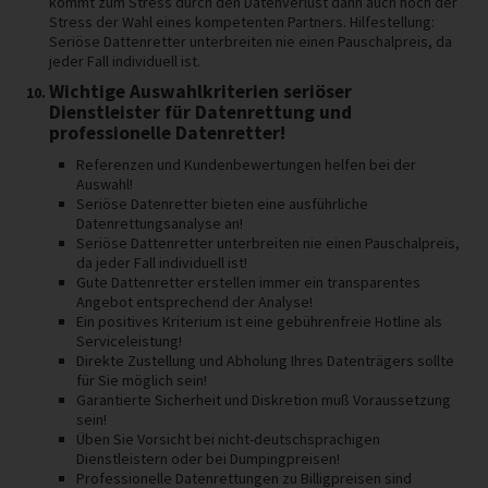
kommt zum Stress durch den Datenverlust dann auch noch der
Stress der Wahl eines kompetenten Partners. Hilfestellung:
Seriöse Dattenretter unterbreiten nie einen Pauschalpreis, da
jeder Fall individuell ist.
Wichtige Auswahlkriterien seriöser
Dienstleister für Datenrettung und
professionelle Datenretter!
Referenzen und Kundenbewertungen helfen bei der
Auswahl!
Seriöse Datenretter bieten eine ausführliche
Datenrettungsanalyse an!
Seriöse Dattenretter unterbreiten nie einen Pauschalpreis,
da jeder Fall individuell ist!
Gute Dattenretter erstellen immer ein transparentes
Angebot entsprechend der Analyse!
Ein positives Kriterium ist eine gebührenfreie Hotline als
Serviceleistung!
Direkte Zustellung und Abholung Ihres Datenträgers sollte
für Sie möglich sein!
Garantierte Sicherheit und Diskretion muß Voraussetzung
sein!
Üben Sie Vorsicht bei nicht-deutschsprachigen
Dienstleistern oder bei Dumpingpreisen!
Professionelle Datenrettungen zu Billigpreisen sind