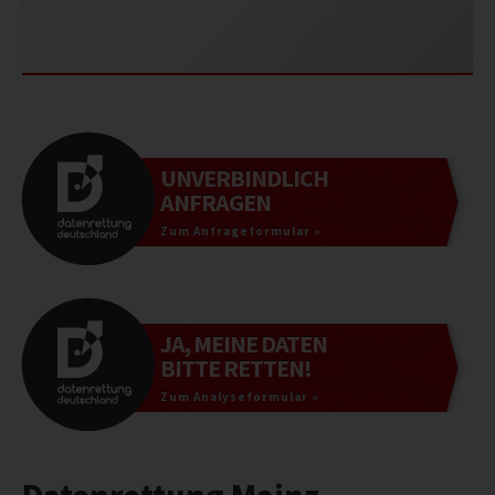
UNVERBINDLICH
ANFRAGEN
Zum Anfrageformular »
JA, MEINE DATEN
BITTE RETTEN!
Zum Analyseformular »