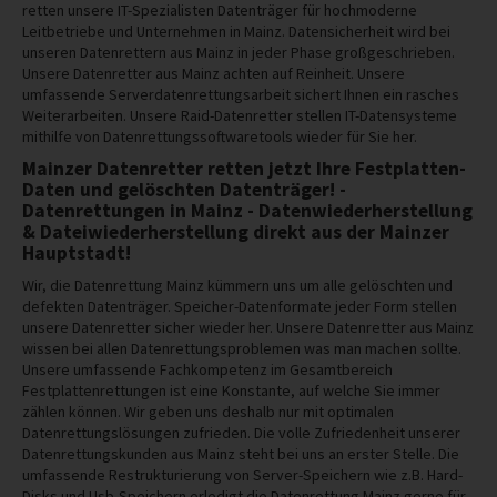
retten unsere IT-Spezialisten Datenträger für hochmoderne
Leitbetriebe und Unternehmen in Mainz. Datensicherheit wird bei
unseren Datenrettern aus Mainz in jeder Phase großgeschrieben.
Unsere Datenretter aus Mainz achten auf Reinheit. Unsere
umfassende Serverdatenrettungsarbeit sichert Ihnen ein rasches
Weiterarbeiten. Unsere Raid-Datenretter stellen IT-Datensysteme
mithilfe von Datenrettungssoftwaretools wieder für Sie her.
Mainzer Datenretter retten jetzt Ihre Festplatten-
Daten und gelöschten Datenträger! -
Datenrettungen in Mainz - Datenwiederherstellung
& Dateiwiederherstellung direkt aus der Mainzer
Hauptstadt!
Wir, die Datenrettung Mainz kümmern uns um alle gelöschten und
defekten Datenträger. Speicher-Datenformate jeder Form stellen
unsere Datenretter sicher wieder her. Unsere Datenretter aus Mainz
wissen bei allen Datenrettungsproblemen was man machen sollte.
Unsere umfassende Fachkompetenz im Gesamtbereich
Festplattenrettungen ist eine Konstante, auf welche Sie immer
zählen können. Wir geben uns deshalb nur mit optimalen
Datenrettungslösungen zufrieden. Die volle Zufriedenheit unserer
Datenrettungskunden aus Mainz steht bei uns an erster Stelle. Die
umfassende Restrukturierung von Server-Speichern wie z.B. Hard-
Disks und Usb-Speichern erledigt die Datenrettung Mainz gerne für