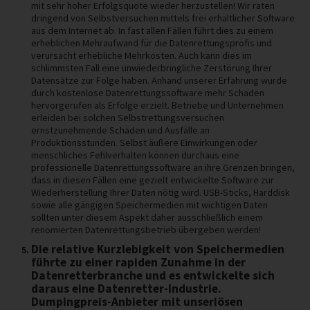
mit sehr hoher Erfolgsquote wieder herzustellen! Wir raten
dringend von Selbstversuchen mittels frei erhältlicher Software
aus dem Internet ab. In fast allen Fällen führt dies zu einem
erheblichen Mehraufwand für die Datenrettungsprofis und
verursacht erhebliche Mehrkosten. Auch kann dies im
schlimmsten Fall eine unwiederbringliche Zerstörung Ihrer
Datensätze zur Folge haben. Anhand unserer Erfahrung wurde
durch kostenlose Datenrettungssoftware mehr Schaden
hervorgerufen als Erfolge erzielt. Betriebe und Unternehmen
erleiden bei solchen Selbstrettungsversuchen
ernstzunehmende Schäden und Ausfälle an
Produktionsstunden. Selbst äußere Einwirkungen oder
menschliches Fehlverhalten können durchaus eine
professionelle Datenrettungssoftware an ihre Grenzen bringen,
dass in diesen Fällen eine gezielt entwickelte Software zur
Wiederherstellung Ihrer Daten nötig wird. USB-Sticks, Harddisk
sowie alle gängigen Speichermedien mit wichtigen Daten
sollten unter diesem Aspekt daher ausschließlich einem
renomierten Datenrettungsbetrieb übergeben werden!
Die relative Kurzlebigkeit von Speichermedien
führte zu einer rapiden Zunahme in der
Datenretterbranche und es entwickelte sich
daraus eine Datenretter-Industrie.
Dumpingpreis-Anbieter mit unseriösen