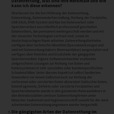
Datenrettung, was sind ihre Merkmale und wie
kann ich diese erkennen?
Überlassen Sie die Durchführung der Datenrettung,
Dateirettung, Datenwiederherstellung, Rettung der Festplatte,
USB-Stick, RAID-System und Nas bei Datenverlust oder
Speicherverlust ausschließlich professionell geschulten
Datenrettern, die permanent weitergeschult werden und mit
der neuesten Technologien vertraut sind, sowie im
deutschsprachigen Raum arbeiten. Datenrettungsbetriebe
verfügen über technische Hilsmittel (Spezialwerkzeuge) und
sind mit Datenrettungslabors (Reinraumlabor) ausgestattet und
verfügen über Kenntnis und Ersatzteile der gängigsten
Speichermedien. Eigene Softwareentwickler erarbeiten
zielgerichtete Lösungen zur Rettung von Daten und
Datensystemen in sehr speziellen oder kundenspezifischen
Schadensfällen. Unter diesem Aspekt ist selbst fundierten
Anwendern vor einem Selbstversuch zur Rettung der
verlorenen oder zerstörten Daten abzuraten! Gelöschte Daten,
Datenfragmente, Defekte oder zerstörte Festplatten und
Speicherelemente werde in den genannten Reinraumlabors in
den Betriebsstätten seriöser Datenrettungfirmen unter
klinischer Sauberkeit und Hygienevorschrift sowohl für die darin
arbeitenden Datenrettungsinginieure wieder hergestellt.
Die gängigsten Arten der Datenrettung im