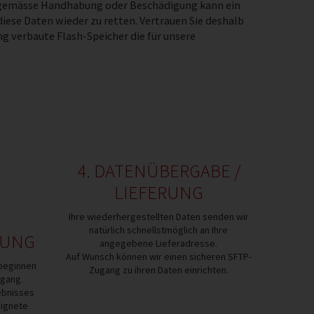
achgemässe Handhabung oder Beschädigung kann ein
diese Daten wieder zu retten. Vertrauen Sie deshalb
g verbaute Flash-Speicher die für unsere
4. DATENÜBERGABE /
LIEFERUNG
Ihre wiederhergestellten Daten senden wir
natürlich schnellstmöglich an Ihre
LUNG
angegebene Lieferadresse.
Auf Wunsch können wir einen sicheren SFTP-
 beginnen
Zugang zu ihren Daten einrichten.
rgang.
ebnisses
ignete