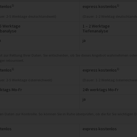
1)
1)
tenlos
express kostenlos
uer: 2-5 Werktage deutschlandweit)
(Dauer: 1-2 Werktag deutschlandw
 5 Werktage
1 – 2 Werktage
banalyse
Tiefenanalyse
n
ja
ot zur Rettung Ihrer Daten. Sie entscheiden, ob Sie dieses Angebot wahrnehmen oder
er retourniert.
1)
1)
tenlos
express kostenlos
er: 2-5 Werktage österreichweit)
(Dauer: 1-2 Werktag österreichwei
ktags Mo-Fr
24h werktags Mo-Fr
ja
eten Daten zur Kontrolle. So können Sie in Ruhe überprüfen, ob die für Sie wichtigen 
tenlos
express kostenlos