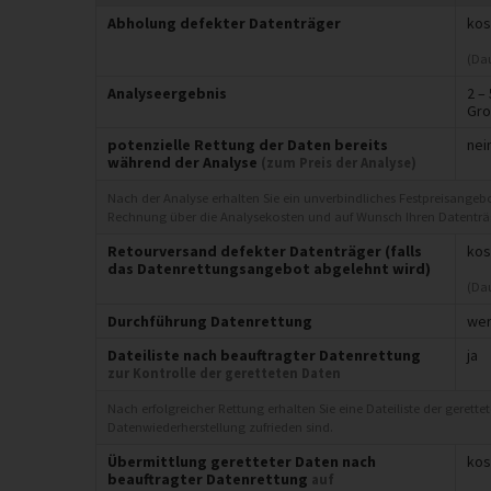
Abholung defekter Datenträger
kos
(Da
Analyseergebnis
2 –
Gro
potenzielle Rettung der Daten bereits
nei
während der Analyse
(zum Preis der Analyse)
Nach der Analyse erhalten Sie ein unverbindliches Festpreisangeb
Rechnung über die Analysekosten und auf Wunsch Ihren Datenträg
Retourversand defekter Datenträger (falls
kos
das Datenrettungsangebot abgelehnt wird)
(Dau
Durchführung Datenrettung
wer
Dateiliste nach beauftragter Datenrettung
ja
zur Kontrolle der geretteten Daten
Nach erfolgreicher Rettung erhalten Sie eine Dateiliste der gerett
Datenwiederherstellung zufrieden sind.
Übermittlung geretteter Daten nach
kos
beauftragter Datenrettung
auf