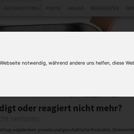
DATENRETTUNG
PREISE
ABLAUF
REFERENZEN
INF
Bitt
r Webseite notwendig, während andere uns helfen, diese Web
i
andy und Tablets
Datenr
den Rüc
Spe
digt oder reagiert nicht mehr?
cht verloren.
Alltag wegdenken: private und geschäftliche Kontakte, Dokument