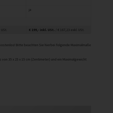
ja
 USt.
€
199,-
inkl. USt.
/ €
167,23
exkl. USt.
 kostenlos! Bitte beachten Sie hierbei folgende Maximalmaße
von 35 x 25 x 15 cm (Zentimeter) und ein Maximalgewicht