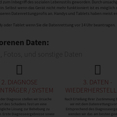
ind zum Inbegriff des sozialen Lebensstils geworden. Durch uns
ein. Selbst wenn das Gerät nicht mehr funktioniert ist es möglich 
nseren Datenrettungprofis an.
Handys und Tablets haben meist en
y oder Tablet wenn Sie die Datenrettung vor 14 Uhr beantragen.
rlorenen Daten:
e, Fotos, und sonstige Daten
2. DIAGNOSE
3. DATEN -
NTRÄGER / SYSTEM
WIEDERHERSTEL
der Diagnose stellen wir Ursache
Nach Erteilung Ihrer Zustimmung
Art des Schadens fest um eine
wir mit dem Datenrettungsvo
gliche Lösung zur Behebung zu
Entsprechend des Diagnoseerg
en. Erste Diagnoseergebnisse sowie
wenden wir das am besten gee