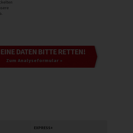
ckelten
nsere
%.
MEINE DATEN
BITTE RETTEN!
Zum Analyseformular »
EXPRESS+