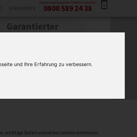
Jetzt kostenlose Experten-Hotline anrufen!
0800 589 24 38
O
STANDORTE
Garantierter
Rückruf!
e tragen Sie ihre Telefonnummer ein, wir
rufen Sie schnellstmöglich zurück.
seite und Ihre Erfahrung zu verbessern.
ettung Mainz verwendet Ihre Daten ausschließlich für
kruf. Ihre Daten werden gelöscht, wenn der Zweck der
icherung entfallen ist. Weitere Informationen zum
Datenschutz finden Sie auch
hier
.
e, wichtige Daten und selbst unsere schönsten