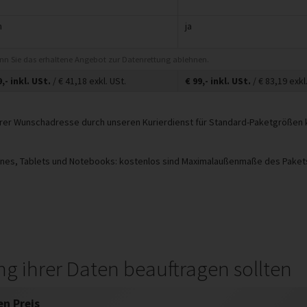
n
ja
enn Sie das erhaltene Angebot zur Datenrettung ablehnen.
9,-
inkl. USt.
/ €
41,18
exkl. USt.
€
99,-
inkl. USt.
/ €
83,19
exkl.
 Ihrer Wunschadresse durch unseren Kurierdienst für Standard-Paketgrößen
ones, Tablets und Notebooks: kostenlos sind Maximalaußenmaße des Pakets 
ng ihrer Daten beauftragen sollten
en Preis