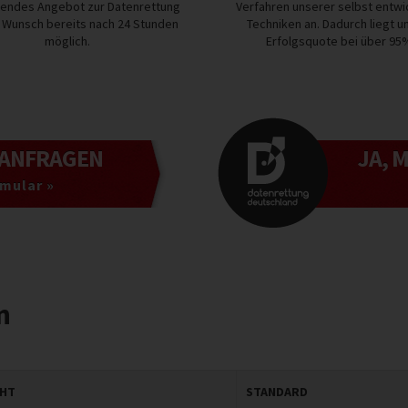
sendes Angebot zur Datenrettung
Verfahren unserer selbst entwi
f Wunsch bereits nach 24 Stunden
Techniken an. Dadurch liegt u
möglich.
Erfolgsquote bei über 95
ANFRAGEN
JA, 
mular »
n
GHT
STANDARD